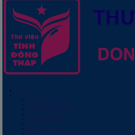
Trang chủ
Giới thiệu
Chức năng - Nhiệm vụ
Cơ cấu tổ chức
Điều khoản và Điều kiện
Thành tích đạt được
Lịch sử hình thành
Dịch vụ
Nội quy thư viện
Hệ thống thư viện xã, PĐCS