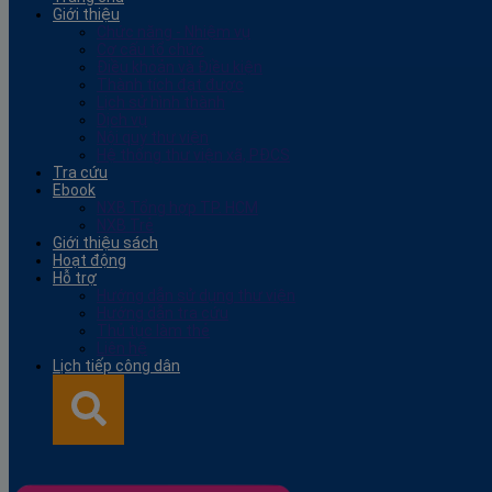
Giới thiệu
Chức năng - Nhiệm vụ
Cơ cấu tổ chức
Điều khoản và Điều kiện
Thành tích đạt được
Lịch sử hình thành
Dịch vụ
Nội quy thư viện
Hệ thống thư viện xã, PĐCS
Tra cứu
Ebook
NXB Tổng hợp TP. HCM
NXB Trẻ
Giới thiệu sách
Hoạt động
Hỗ trợ
Hướng dẫn sử dụng thư viện
Hướng dẫn tra cứu
Thủ tục làm thẻ
Liên hệ
Lịch tiếp công dân