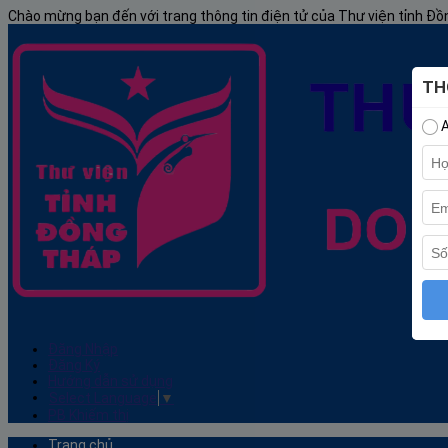
Chào mừng bạn đến với trang thông tin điện tử của Thư viện tỉnh Đ
TH
A
Đăng Nhập
Đăng Ký
Hướng dẫn sử dụng
Select Language
▼
PB Khiếm thị
Trang chủ