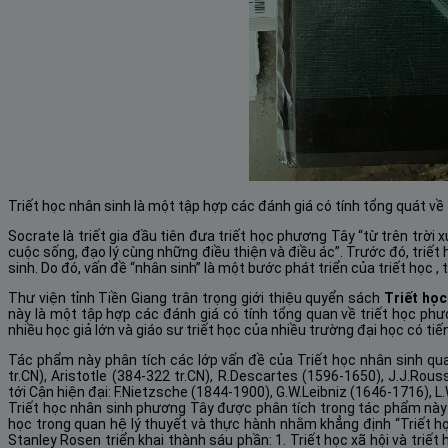
Triết học nhân sinh là một tập hợp các đánh giá có tính tổng quát về
Socrate là triết gia đầu tiên đưa triết học phương Tây “từ trên trời
cuộc sống, đạo lý cùng những điều thiện và điều ác”. Trước đó, triết h
sinh. Do đó, vấn đề “nhân sinh” là một bước phát triển của triết học ,
Thư viện tỉnh Tiền Giang trân trọng giới thiệu quyển sách
Triết học
này là một tập hợp các đánh giá có tính tổng quan về triết học ph
nhiều học giả lớn và giáo sư triết học của nhiều trường đại học có ti
Tác phẩm này phân tích các lớp vấn đề của Triết học nhân sinh qua đ
tr.CN), Aristotle (384-322 tr.CN), R.Descartes (1596-1650), J.J.Rous
tới Cận hiện đại: F.Nietzsche (1844-1900), G.W.Leibniz (1646-1716),
Triết học nhân sinh phương Tây được phân tích trong tác phẩm này chí
học trong quan hệ lý thuyết và thực hành nhằm khẳng định “Triết họ
Stanley Rosen triển khai thành sáu phần: 1. Triết học xã hội và triết họ