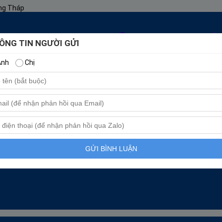
ồng Tháp
ÔNG TIN NGƯỜI GỬI
nh
Chị
GỬI BÌNH LUẬN