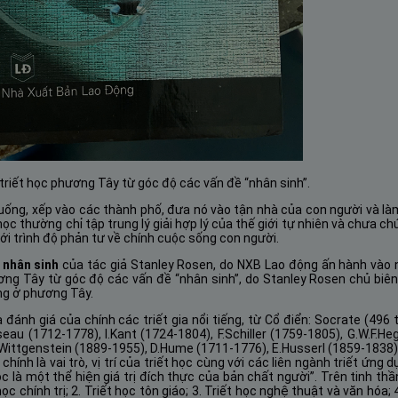
 triết học phương Tây từ góc độ các vấn đề “nhân sinh”.
 xuống, xếp vào các thành phố, đưa nó vào tận nhà của con người và là
ọc thường chỉ tập trung lý giải hợp lý của thế giới tự nhiên và chưa ch
 tới trình độ phản tư về chính cuộc sống con người.
 nhân sinh
của tác giả Stanley Rosen, do NXB Lao động ấn hành vào
ương Tây từ góc độ các vấn đề “nhân sinh”, do Stanley Rosen chủ biên
ếng ở phương Tây.
ánh giá của chính các triết gia nổi tiếng, từ Cổ điển: Socrate (496 t
seau (1712-1778), I.Kant (1724-1804), F.Schiller (1759-1805), G.W.F.H
 L.Wittgenstein (1889-1955), D.Hume (1711-1776), E.Husserl (1859-1838
nh là vai trò, vị trí của triết học cùng với các liên ngành triết ứng d
c là một thể hiện giá trị đích thực của bản chất người”. Trên tinh t
c chính trị; 2. Triết học tôn giáo; 3. Triết học nghệ thuật và văn hóa; 4.