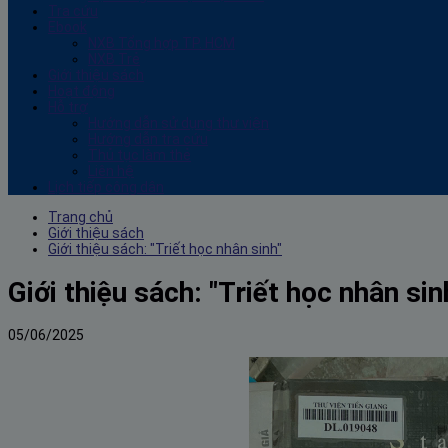
Tra cứu
Ebook
NXB Tổng hợp TP. HCM
NXB Trẻ
Giới thiệu sách
Hoạt động
Hỗ trợ
Hướng dẫn sử dụng thư viện
Hướng dẫn tra cứu
Thủ tục làm thẻ
Liên hệ
Lịch tiếp công dân
Trang chủ
Giới thiệu sách
Giới thiệu sách: "Triết học nhân sinh"
Giới thiệu sách: "Triết học nhân sin
05/06/2025