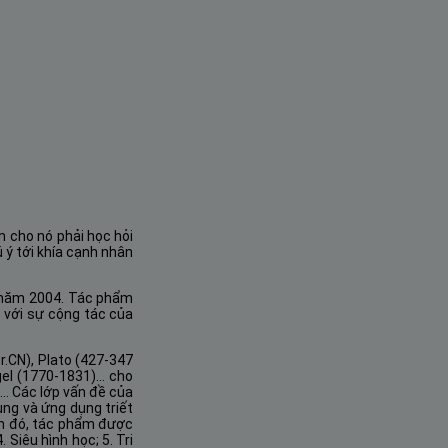
m cho nó phải học hỏi
ú ý tới khía cạnh nhân
 năm 2004. Tác phẩm
 với sự cộng tác của
r.CN), Plato (427-347
egel (1770-1831)… cho
)… Các lớp vấn đề của
ụng và ứng dụng triết
hần đó, tác phẩm được
 Siêu hình học; 5. Tri