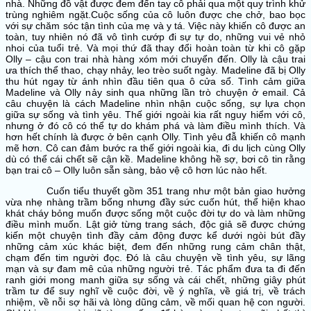
nhà. Những đồ vật được đem đến tay cô phải qua một quy trình khử
trùng nghiêm ngặt.Cuộc sống của cô luôn được che chở, bao bọc
với sự chăm sóc tận tình của mẹ và y tá. Việc này khiến cô được an
toàn, tuy nhiên nó đã vô tình cướp đi sự tự do, những vui vẻ nhỏ
nhoi của tuổi trẻ. Và mọi thứ đã thay đổi hoàn toàn từ khi cô gặp
Olly – cậu con trai nhà hàng xóm mới chuyển đến. Olly là cậu trai
ưa thích thể thao, chạy nhảy, leo trèo suốt ngày. Madeline đã bị Olly
thu hút ngay từ ánh nhìn đầu tiên qua ô cửa sổ. Tình cảm giữa
Madeline và Olly nảy sinh qua những lần trò chuyện ở email. Cả
câu chuyện là cách Madeline nhìn nhận cuộc sống, sự lựa chọn
giữa sự sống và tình yêu. Thế giới ngoài kia rất nguy hiểm với cô,
nhưng ở đó cô có thể tự do khám phá và làm điều mình thích. Và
hơn hết chính là được ở bên cạnh Olly. Tình yêu đẫ khiến cô mạnh
mẽ hơn. Cô can đảm bước ra thế giới ngoài kia, đi du lịch cùng Olly
dù có thể cái chết sẽ cận kề. Madeline không hề sợ, bơi cô tin rằng
bạn trai cô – Olly luôn sẵn sàng, bảo vệ cô hơn lúc nào hết.
Cuốn tiểu thuyết gồm 351 trang như một bản giao hưởng
vừa nhẹ nhàng trầm bổng nhưng đầy sức cuốn hút, thể hiện khao
khát cháy bỏng muốn được sống một cuộc đời tự do và làm những
điều mình muốn. Lật giở từng trang sách, độc giả sẽ được chứng
kiến một chuyện tình đầy cảm động được kể dưới ngòi bút đầy
những cảm xúc khác biệt, đem đến những rung cảm chân thật,
chạm đến tim người đọc. Đó là câu chuyện về tình yêu, sự lãng
mạn và sự đam mê của những người trẻ. Tác phẩm đưa ta đi đến
ranh giới mong manh giữa sự sống và cái chết, những giây phút
trầm tư để suy nghĩ về cuộc đời, về ý nghĩa, về giá trị, về trách
nhiệm, về nỗi sợ hãi và lòng dũng cảm, về mối quan hệ con người.