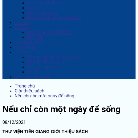
Lịch sử hình thành
Dịch vụ
Nội quy thư viện
Hệ thống thư viện xã, PĐCS
Tra cứu
Ebook
NXB Tổng hợp TP. HCM
NXB Trẻ
Giới thiệu sách
Hoạt động
Hỗ trợ
Hướng dẫn sử dụng thư viện
Hướng dẫn tra cứu
Thủ tục làm thẻ
Liên hệ
Lịch tiếp công dân
Trang chủ
Giới thiệu sách
Nếu chỉ còn một ngày để sống
Nếu chỉ còn một ngày để sống
08/12/2021
THƯ VIỆN TIỀN GIANG GIỚI THIỆU SÁCH