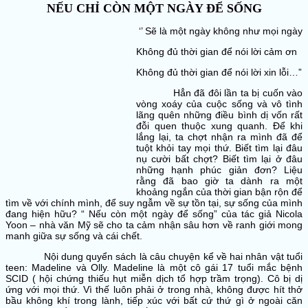
NẾU CHỈ CÒN MỘT NGÀY ĐỂ SỐNG
‘’ Sẽ là một ngày không như mọi ngày
Không đủ thời gian để nói lời cảm ơn
Không đủ thời gian để nói lời xin lỗi…”
Hẳn đã đôi lần ta bị cuốn vào
vòng xoáy của cuộc sống và vô tình
lãng quên những điều bình dị vốn rất
đỗi quen thuộc xung quanh. Để khi
lắng lại, ta chợt nhận ra mình đã để
tuột khỏi tay mọi thứ. Biết tìm lại đâu
nụ cười bất chợt? Biết tìm lại ở đâu
những hạnh phúc giản đơn? Liệu
rằng đã bao giờ ta dành ra một
khoảng ngắn của thời gian bận rộn để
tìm về với chính mình, để suy ngẫm về sự tồn tại, sự sống của mình
đang hiện hữu? “ Nếu còn một ngày để sống” của tác giả Nicola
Yoon – nhà văn Mỹ sẽ cho ta cảm nhận sâu hơn về ranh giới mong
manh giữa sự sống và cái chết.
Nội dung quyển sách là câu chuyện kể về hai nhân vật tuổi
teen: Madeline và Olly. Madeline là một cô gái 17 tuổi mắc bệnh
SCID ( hội chứng thiếu hụt miễn dịch tổ hợp trầm trọng). Cô bị dị
ứng với mọi thứ. Vì thế luôn phải ở trong nhà, không được hít thở
bầu không khí trong lành, tiếp xúc với bất cứ thứ gì ở ngoài căn