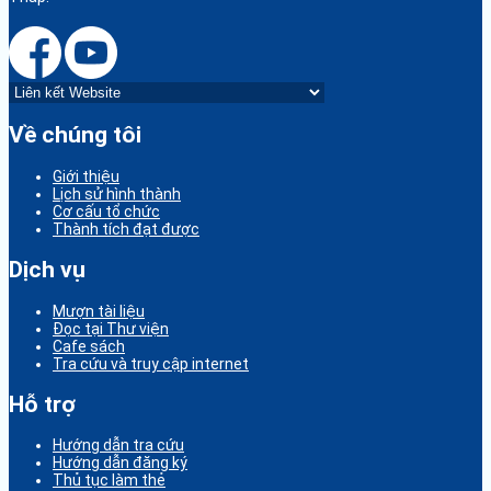
Về chúng tôi
Giới thiệu
Lịch sử hình thành
Cơ cấu tổ chức
Thành tích đạt được
Dịch vụ
Mượn tài liệu
Đọc tại Thư viện
Cafe sách
Tra cứu và truy cập internet
Hỗ trợ
Hướng dẫn tra cứu
Hướng dẫn đăng ký
Thủ tục làm thẻ