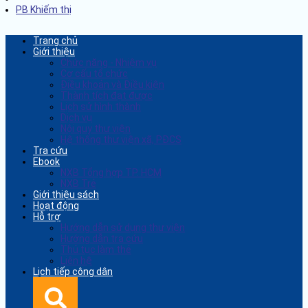
PB Khiếm thị
Trang chủ
Giới thiệu
Chức năng - Nhiệm vụ
Cơ cấu tổ chức
Điều khoản và Điều kiện
Thành tích đạt được
Lịch sử hình thành
Dịch vụ
Nội quy thư viện
Hệ thống thư viện xã, PĐCS
Tra cứu
Ebook
NXB Tổng hợp TP. HCM
NXB Trẻ
Giới thiệu sách
Hoạt động
Hỗ trợ
Hướng dẫn sử dụng thư viện
Hướng dẫn tra cứu
Thủ tục làm thẻ
Liên hệ
Lịch tiếp công dân