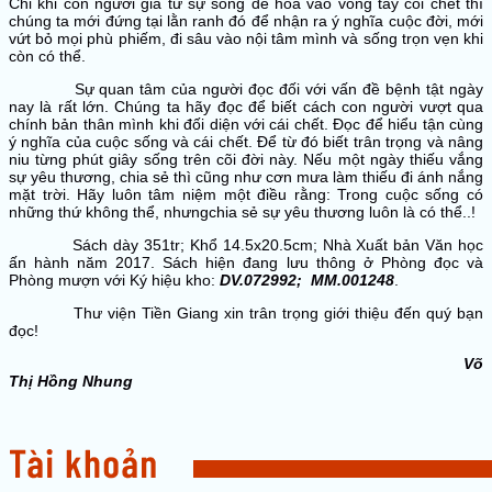
Chỉ khi con người giã từ sự sống để hòa vào vòng tay cõi chết thì
chúng ta mới đứng tại lằn ranh đó để nhận ra ý nghĩa cuộc đời, mới
vứt bỏ mọi phù phiếm, đi sâu vào nội tâm mình và sống trọn vẹn khi
còn có thể.
Sự quan tâm của người đọc đối với vấn đề bệnh tật ngày
nay là rất lớn. Chúng ta hãy đọc để biết cách con người vượt qua
chính bản thân mình khi đối diện với cái chết. Đọc để hiểu tận cùng
ý nghĩa của cuộc sống và cái chết. Để từ đó biết trân trọng và nâng
niu từng phút giây sống trên cõi đời này. Nếu một ngày thiếu vắng
sự yêu thương, chia sẻ thì cũng như cơn mưa làm thiếu đi ánh nắng
mặt trời. Hãy luôn tâm niệm một điều rằng: Trong cuộc sống có
những thứ không thể, nhưngchia sẻ sự yêu thương luôn là có thể..!
Sách dày 351tr; Khổ 14.5x20.5cm; Nhà Xuất bản Văn học
ấn hành năm 2017. Sách hiện đang lưu thông ở Phòng đọc và
Phòng mượn với Ký hiệu kho:
DV.072992; MM.001248
.
Thư viện Tiền Giang xin trân trọng giới thiệu đến quý bạn
đọc!
Võ
Thị
Hồng Nhung