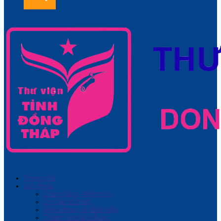
Trang chủ
Giới thiệu
Chức năng - Nhiệm vụ
Cơ cấu tổ chức
Điều khoản và Điều kiện
Thành tích đạt được