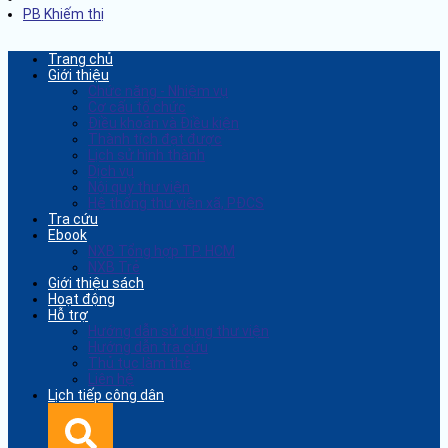
PB Khiếm thị
Trang chủ
Giới thiệu
Chức năng - Nhiệm vụ
Cơ cấu tổ chức
Điều khoản và Điều kiện
Thành tích đạt được
Lịch sử hình thành
Dịch vụ
Nội quy thư viện
Hệ thống thư viện xã, PĐCS
Tra cứu
Ebook
NXB Tổng hợp TP. HCM
NXB Trẻ
Giới thiệu sách
Hoạt động
Hỗ trợ
Hướng dẫn sử dụng thư viện
Hướng dẫn tra cứu
Thủ tục làm thẻ
Liên hệ
Lịch tiếp công dân