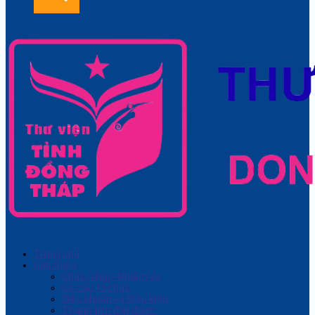
Trang chủ
Giới thiệu
Chức năng - Nhiệm vụ
Cơ cấu tổ chức
Điều khoản và Điều kiện
Thành tích đạt được