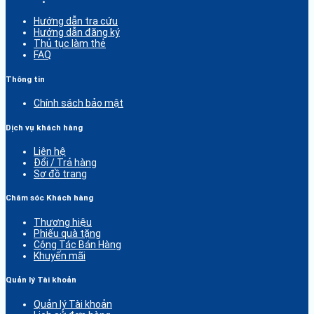
Hướng dẫn tra cứu
Hướng dẫn đăng ký
Thủ tục làm thẻ
FAQ
Thông tin
Chính sách bảo mật
Dịch vụ khách hàng
Liên hệ
Đổi / Trả hàng
Sơ đồ trang
Chăm sóc Khách hàng
Thương hiệu
Phiếu quà tặng
Cộng Tác Bán Hàng
Khuyến mãi
Quản lý Tài khoản
Quản lý Tài khoản