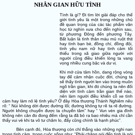
NHÂN GIAN HỮU TÌNH
Tình là gì? Đi tìm lời giải đáp cho thế
giới tình yêu là một trong những chủ
đề quan trọng của các tác phẩm văn
học từ nghìn xưa cho đến nghìn sau,
từ phương Đông đến phương Tây.
Bất luận là tình thân máu mủ ruột thịt
hay tình bạn bè, đồng chí, đồng đội,
tình yêu nam nữ hay tình cảm tối
thiểu trong xã giao giữa người với
người cũng điều khiến lòng ta vang
vọng nhiều cung bậc và dư vị.
Khi mở cửa tâm hồn, dang rộng vòng
tay để cảm nhận cuộc đời, chúng ta
sẽ thấy tình người len vào trong muôn
ngõ trần gian, khi đó chúng ta nên đối
diện với tình cảm trần gian thế nào,
nên làm người điều khiển cỗ xe tình
cảm hay làm nô lệ tình yêu? Ở đây Hòa thượng Thánh Nghiêm nêu
rõ: “ Núi không dời được đường lối; đường không tự rẽ ta rẽ đường.
Người không chuyển được ta chuyển tâm” hay “ Vun vén gia đình
không nên cân đo đong đếm rằng ta đã bỏ ra bao nhiêu mà chỉ cần
thấy vui vẻ khi ta vô tư chăm lo, đấy cũng chính là hạnh phúc”.
Bên cạnh đó, Hòa thượng còn chỉ thẳng vào những nghi nan
trong tình cảm, trong cuộc sống như: “Phải chăng nói đến tình là nói