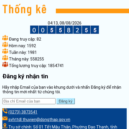
04:13, 08/08/2026
Đang truy cập:
82
Hôm nay:
1592
Tuần này:
1981
Tháng này:
558255
Tổng lượng truy cập:
1854741
Đăng ký nhận tin
Hãy nhập Email của bạn vào khung dưới và nhấn Đăng ký để nhận
thông tin mới nhất từ chúng tôi.
Đăng ký
(0273) 3873541
svhttdl.thuvien@dongthap.gov.vn
Trụ sở chính: Số 01 Tết Mậu Thân, Phường Đạo Thạnh, tỉnh