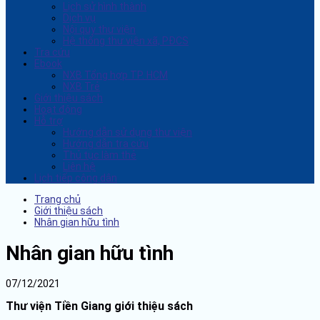
Lịch sử hình thành
Dịch vụ
Nội quy thư viện
Hệ thống thư viện xã, PĐCS
Tra cứu
Ebook
NXB Tổng hợp TP. HCM
NXB Trẻ
Giới thiệu sách
Hoạt động
Hỗ trợ
Hướng dẫn sử dụng thư viện
Hướng dẫn tra cứu
Thủ tục làm thẻ
Liên hệ
Lịch tiếp công dân
Trang chủ
Giới thiệu sách
Nhân gian hữu tình
Nhân gian hữu tình
07/12/2021
Thư viện Tiền Giang giới thiệu sách