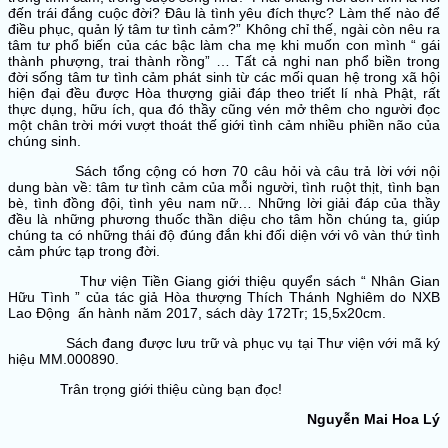
đến trái đắng cuộc đời? Đâu là tình yêu đích thực? Làm thế nào để
điều phục, quản lý tâm tư tình cảm?” Không chỉ thế, ngài còn nêu ra
tâm tư phổ biến của các bậc làm cha mẹ khi muốn con mình “ gái
thành phượng, trai thành rồng” … Tất cả nghi nan phổ biền trong
đời sống tâm tư tình cảm phát sinh từ các mối quan hệ trong xã hội
hiện đại đều được Hòa thượng giải đáp theo triết lí nhà Phật, rất
thực dụng, hữu ích, qua đó thầy cũng vén mở thêm cho người đọc
một chân trời mới vượt thoát thế giới tình cảm nhiều phiền não của
chúng sinh.
Sách tổng cộng có hơn 70 câu hỏi và câu trả lời với nội
dung bàn về: tâm tư tình cảm của mỗi người, tình ruột thịt, tình bạn
bè, tình đồng đội, tình yêu nam nữ… Những lời giải đáp của thầy
đều là những phương thuốc thần diệu cho tâm hồn chúng ta, giúp
chúng ta có những thái độ đúng đắn khi đối diện với vô vàn thứ tình
cảm phức tạp trong đời.
Thư viện Tiền Giang giới thiệu quyển sách “ Nhân Gian
Hữu Tình ” của tác giả Hòa thượng Thích Thánh Nghiêm do NXB
Lao Động ấn hành năm 2017, sách dày 172Tr; 15,5x20cm.
Sách đang được lưu trữ và phục vụ tại Thư viện với mã ký
hiệu MM.000890.
Trân trọng giới thiệu cùng bạn đọc!
Nguyễn Mai Hoa Lý