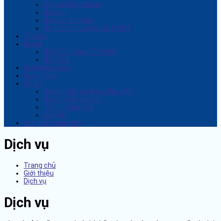
Lịch sử hình thành
Dịch vụ
Nội quy thư viện
Hệ thống thư viện xã, PĐCS
Tra cứu
Ebook
NXB Tổng hợp TP. HCM
NXB Trẻ
Giới thiệu sách
Hoạt động
Hỗ trợ
Hướng dẫn sử dụng thư viện
Hướng dẫn tra cứu
Thủ tục làm thẻ
Liên hệ
Lịch tiếp công dân
Dịch vụ
Trang chủ
Giới thiệu
Dịch vụ
Dịch vụ