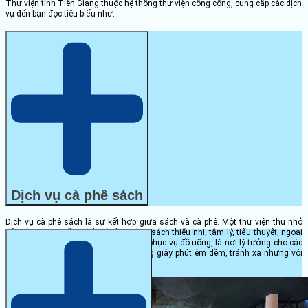
Thư viện tỉnh Tiền Giang thuộc hệ thống thư viện công cộng, cung cấp các dịch
vụ đến bạn đọc tiêu biểu như:
Dịch vụ cà phê sách
Dịch vụ cà phê sách là sự kết hợp giữa sách và cà phê. Một thư viện thu nhỏ
với trên 800 quyển sách các loại như: sách thiếu nhi, tâm lý, tiểu thuyết, ngoại
văn… được thay đổi thường xuyên và phục vụ đồ uống, là nơi lý tưởng cho các
vị khách thư giãn và tận hưởng những giây phút êm đềm, tránh xa những vội
vã của cuộc sống hiện đại ngày nay.