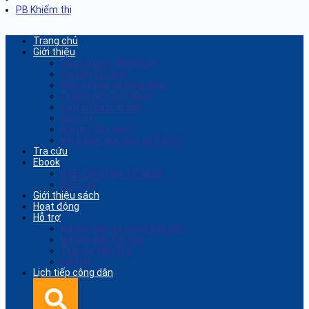
PB Khiếm thị
Trang chủ
Giới thiệu
Chức năng - Nhiệm vụ
Cơ cấu tổ chức
Điều khoản và Điều kiện
Thành tích đạt được
Lịch sử hình thành
Dịch vụ
Nội quy thư viện
Hệ thống thư viện xã, PĐCS
Tra cứu
Ebook
NXB Tổng hợp TP. HCM
NXB Trẻ
Giới thiệu sách
Hoạt động
Hỗ trợ
Hướng dẫn sử dụng thư viện
Hướng dẫn tra cứu
Thủ tục làm thẻ
Liên hệ
Lịch tiếp công dân