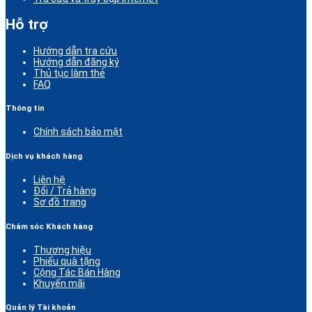
Hỗ trợ
Hướng dẫn tra cứu
Hướng dẫn đăng ký
Thủ tục làm thẻ
FAQ
Thông tin
Chính sách bảo mật
Dịch vụ khách hàng
Liên hệ
Đổi / Trả hàng
Sơ đồ trang
Chăm sóc Khách hàng
Thương hiệu
Phiếu quà tặng
Cộng Tác Bán Hàng
Khuyến mãi
Quản lý Tài khoản