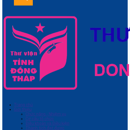
Trang chủ
Giới thiệu
Chức năng - Nhiệm vụ
Cơ cấu tổ chức
Điều khoản và Điều kiện
Thành tích đạt được