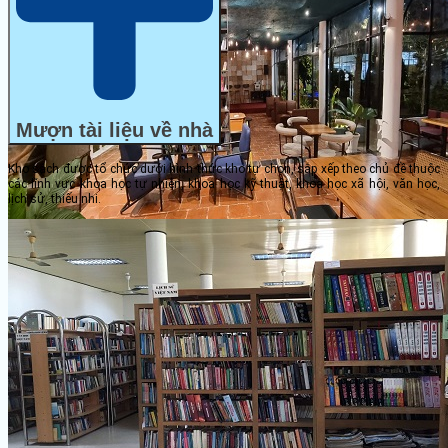
Mượn tài liệu về nhà
Kho sách được tổ chức dưới hình thức kho tự chọn, sắp xếp theo chủ đề thuộc
các lĩnh vực khoa học tự nhiên, khoa học kỹ thuật, khoa học xã hội, văn học,
lịch sử, thiếu nhi.
Dịch vụ cà phê sách phục vụ những khách hàng đến uống cà phê, những người
yêu sách và yêu thích sự yên tĩnh. Học sinh, sinh viên cũng là một trong những
khách hàng tiềm năng đối với mô hình dịch vụ này.