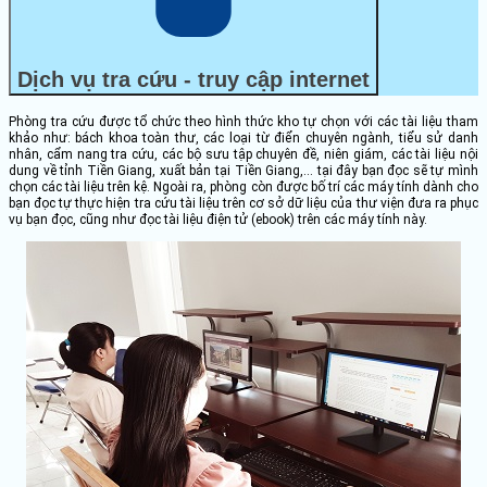
Dịch vụ tra cứu - truy cập internet
Phòng tra cứu được tổ chức theo hình thức kho tự chọn với các tài liệu tham
khảo như: bách khoa toàn thư, các loại từ điển chuyên ngành, tiểu sử danh
nhân, cẩm nang tra cứu, các bộ sưu tập chuyên đề, niên giám, các tài liệu nội
dung về tỉnh Tiền Giang, xuất bản tại Tiền Giang,… tại đây bạn đọc sẽ tự mình
chọn các tài liệu trên kệ. Ngoài ra, phòng còn được bố trí các máy tính dành cho
bạn đọc tự thực hiện tra cứu tài liệu trên cơ sở dữ liệu của thư viện đưa ra phục
vụ bạn đọc, cũng như đọc tài liệu điện tử (ebook) trên các máy tính này.