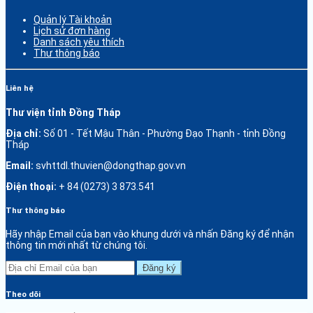
Quản lý Tài khoản
Lịch sử đơn hàng
Danh sách yêu thích
Thư thông báo
Liên hệ
Thư viện tỉnh Đồng Tháp
Địa chỉ:
Số 01 - Tết Mậu Thân - Phường Đạo Thạnh - tỉnh Đồng
Tháp
Email:
svhttdl.thuvien@dongthap.gov.vn
Điện thoại:
+ 84 (0273) 3 873.541
Thư thông báo
Hãy nhập Email của bạn vào khung dưới và nhấn Đăng ký để nhận
thông tin mới nhất từ chúng tôi.
Đăng ký
Theo dõi