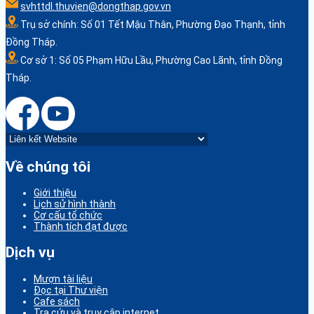
svhttdl.thuvien@dongthap.gov.vn
Trụ sở chính: Số 01 Tết Mậu Thân, Phường Đạo Thạnh, tỉnh
Đồng Tháp.
Cơ sở 1: Số 05 Phạm Hữu Lầu, Phường Cao Lãnh, tỉnh Đồng
Tháp.
Về chúng tôi
Giới thiệu
Lịch sử hình thành
Cơ cấu tổ chức
Thành tích đạt được
Dịch vụ
Mượn tài liệu
Đọc tại Thư viện
Cafe sách
Tra cứu và truy cập internet