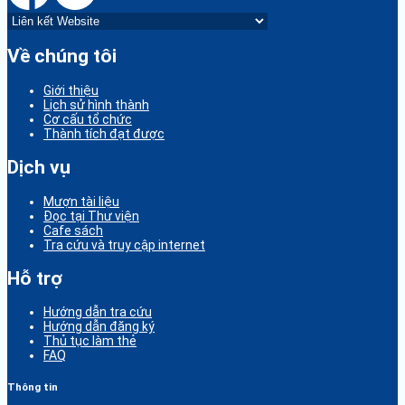
Về chúng tôi
Giới thiệu
Lịch sử hình thành
Cơ cấu tổ chức
Thành tích đạt được
Dịch vụ
Mượn tài liệu
Đọc tại Thư viện
Cafe sách
Tra cứu và truy cập internet
Hỗ trợ
Hướng dẫn tra cứu
Hướng dẫn đăng ký
Thủ tục làm thẻ
FAQ
Thông tin