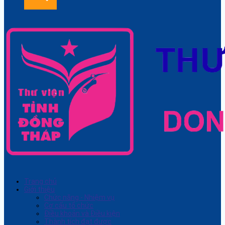
Trang chủ
Giới thiệu
Chức năng - Nhiệm vụ
Cơ cấu tổ chức
Điều khoản và Điều kiện
Thành tích đạt được