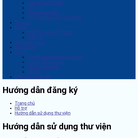
Lịch sử hình thành
Dịch vụ
Nội quy thư viện
Hệ thống thư viện xã, PĐCS
Tra cứu
Ebook
NXB Tổng hợp TP. HCM
NXB Trẻ
Giới thiệu sách
Hoạt động
Hỗ trợ
Hướng dẫn sử dụng thư viện
Hướng dẫn tra cứu
Thủ tục làm thẻ
Liên hệ
Lịch tiếp công dân
Hướng dẫn đăng ký
Trang chủ
Hỗ trợ
Hướng dẫn sử dụng thư viện
Hướng dẫn sử dụng thư viện