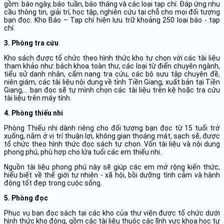
gồm: báo ngày, báo tuần, báo tháng và các loại tạp chí. Đáp ứng nhu
cầu thông tin, giải trí, học tập, nghiên cứu tại chỗ cho mọi đối tượng
bạn đọc. Kho Báo – Tạp chí hiện lưu trữ khoảng 250 loại báo - tạp
chí.
3. Phòng tra cứu
Kho sách được tổ chức theo hình thức kho tự chọn với các tài liệu
tham khảo như: bách khoa toàn thư, các loại từ điển chuyên ngành,
tiểu sử danh nhân, cẩm nang tra cứu, các bộ sưu tập chuyên đề,
niên giám, các tài liệu nội dung về tỉnh Tiền Giang, xuất bản tại Tiền
Giang,… bạn đọc sẽ tự mình chọn các tài liệu trên kệ hoặc tra cứu
tài liệu trên máy tính.
4. Phòng thiếu nhi
Phòng Thiếu nhi dành riêng cho đối tượng bạn đọc từ 15 tuổi trở
xuống, nằm ở vị trí thuận lợi, không gian thoáng mát, sạch sẽ, được
tổ chức theo hình thức đọc sách tự chọn. Vốn tài liệu và nội dung
phong phú, phù hợp cho lứa tuổi các em thiếu nhi.
Nguồn tài liệu phong phú này sẽ giúp các em mở rộng kiến thức,
hiểu biết về thế giới tự nhiên - xã hội, bồi dưỡng tình cảm và hành
động tốt đẹp trong cuộc sống.
5. Phòng đọc
Phục vụ bạn đọc sách tại các kho của thư viện được tổ chức dưới
hình thức kho đóng, gồm các tài liệu thuộc các lĩnh vực khoa học tự