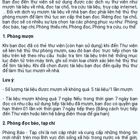
Bạn đọc đến thư viện sẽ sử dụng được các dịch vụ thư viện như
mượn tài liệu về nhà, đọc tại chổ, tra cứu tài liệu, truy cập internet,
… Đối với dịch vụ mượn tài liệu về nhà bạn đọc phải liên hệ thủ thư
phòng mượn để làm thủ tục xin cấp thẻ bạn đọc. Riêng đọc tại chổ,
bạn đọc sẽ có nhiều sự lựa chọn tại các phòng phục vụ như: Phòng
đọc báo, tạp chí; Phòng thiếu nhi; Phòng đọc; Phòng tra cứu, cụ thể:
1. Phòng mượn
Khi bạn đọc đã có thẻ thư viện (còn hạn sử dụng) khi đến Thư viện
sẽ liên hệ thủ thư phòng mượn, sau đó bạn đọc trực tiếp chọn tài
liệu trên kệ theo nhu cầu hoặc tra tìm tài liệu trên hệ thống mục
lục điện tử trên máy tính, ghi số môn loại chính xác liên hệ thủ thư
để tìm tài liệu. Khi đã chọn được tài liệu bạn đọc đến quầy thủ thư
để làm thủ tục mượn về nhà.
Lưu ý:
- Số lượng tài liệu được mượn về không quá 5 tài liệu/1 lần mượn.
- Tài liệu mượn không quá 7 ngày. Nếu trong thời gian 7 ngày bạn
đọc có nhu cầu sử dụng tiếp tài liệu đã mượn, bạn đọc có quyền gia
hạn thêm 01 lần với thời gian 7 ngày tiếp theo (Bằng cách trực tiếp
đến Thư viện hoặc liên hệ bằng điện thoại để gia hạn)
2. Phòng đọc báo, tạp chí
Phòng Báo - Tạp chí là nơi cập nhật và cung cấp những thông tin
mới nhất trên mọi lĩnh vực đời sống xã hội trong nước và thế giới,