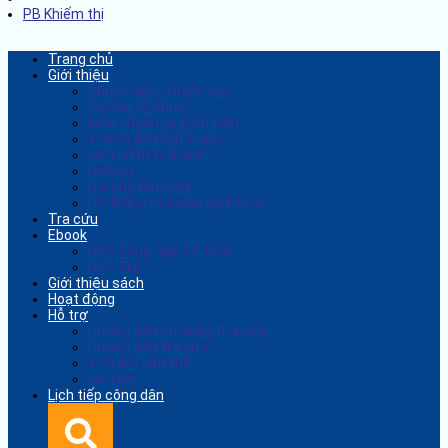
PB Khiếm thị
Trang chủ
Giới thiệu
Chức năng - Nhiệm vụ
Cơ cấu tổ chức
Điều khoản và Điều kiện
Thành tích đạt được
Lịch sử hình thành
Dịch vụ
Nội quy thư viện
Hệ thống thư viện xã, PĐCS
Tra cứu
Ebook
NXB Tổng hợp TP. HCM
NXB Trẻ
Giới thiệu sách
Hoạt động
Hỗ trợ
Hướng dẫn sử dụng thư viện
Hướng dẫn tra cứu
Thủ tục làm thẻ
Liên hệ
Lịch tiếp công dân