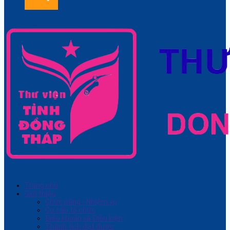
Trang chủ
Giới thiệu
Chức năng - Nhiệm vụ
Cơ cấu tổ chức
Điều khoản và Điều kiện
Thành tích đạt được