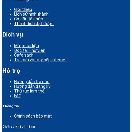
Giới thiệu
Lịch sử hình thành
Cơ cấu tổ chức
Thành tích đạt được
Dịch vụ
Mượn tài liệu
Đọc tại Thư viện
Cafe sách
Tra cứu và truy cập internet
Hỗ trợ
Hướng dẫn tra cứu
Hướng dẫn đăng ký
Thủ tục làm thẻ
FAQ
Thông tin
Chính sách bảo mật
Dịch vụ khách hàng