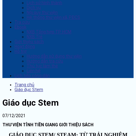
Lịch sử hình thành
Dịch vụ
Nội quy thư viện
Hệ thống thư viện xã, PĐCS
Tra cứu
Ebook
NXB Tổng hợp TP. HCM
NXB Trẻ
Giới thiệu sách
Hoạt động
Hỗ trợ
Hướng dẫn sử dụng thư viện
Hướng dẫn tra cứu
Thủ tục làm thẻ
Liên hệ
Lịch tiếp công dân
Trang chủ
Giáo dục Stem
Giáo dục Stem
07/12/2021
THƯ VIỆN TỈNH TIỀN GIANG GIỚI THIỆU SÁCH
GIÁO DỤC STEM/ STEAM: TỪ TRẢI NGHIỆM