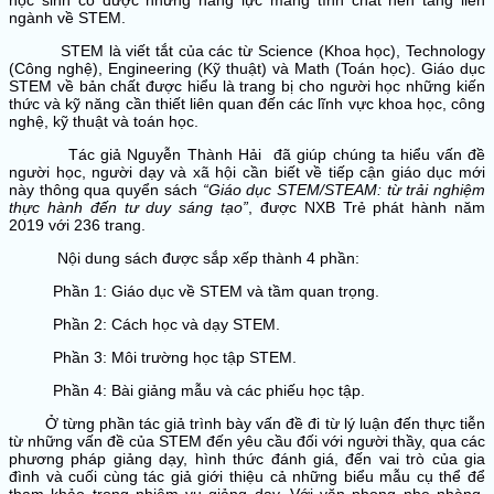
học sinh có được những năng lực mang tính chất nền tảng liên
ngành về STEM.
STEM là viết tắt của các từ Science (Khoa học), Technology
(Công nghệ), Engineering (Kỹ thuật) và Math (Toán học). Giáo dục
STEM về bản chất được hiểu là trang bị cho người học những kiến
thức và kỹ năng cần thiết liên quan đến các lĩnh vực khoa học, công
nghệ, kỹ thuật và toán học.
Tác giả Nguyễn Thành Hải đã giúp chúng ta hiểu vấn đề
người học, người dạy và xã hội cần biết về tiếp cận giáo dục mới
này thông qua quyển sách
“Giáo dục STEM/STEAM: từ trải nghiệm
thực hành đến tư duy sáng tạo”
, được NXB Trẻ phát hành năm
2019 với 236 trang.
Nội dung sách được sắp xếp thành 4 phần:
Phần 1: Giáo dục về STEM và tầm quan trọng.
Phần 2: Cách học và dạy STEM.
Phần 3: Môi trường học tập STEM.
Phần 4: Bài giảng mẫu và các phiếu học tập.
Ở từng phần tác giả trình bày vấn đề đi từ lý luận đến thực tiễn
từ những vấn đề của STEM đến yêu cầu đối với người thầy, qua các
phương pháp giảng dạy, hình thức đánh giá, đến vai trò của gia
đình và cuối cùng tác giả giới thiệu cả những biểu mẫu cụ thể để