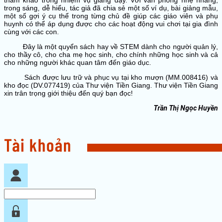
tham khảo trong nhiệm vụ giảng dạy. Với văn phong nhẹ nhàng,
trong sáng, dễ hiểu, tác giả đã chia sẻ một số ví dụ, bài giảng mẫu,
một số gợi ý cụ thể trong từng chủ đề giúp các giáo viên và phụ
huynh có thể áp dụng được cho các hoạt động vui chơi tại gia đình
cùng với các con.
Đây là một quyển sách hay về STEM dành cho người quản lý,
cho thầy cô, cho cha mẹ học sinh, cho chính những học sinh và cả
cho những người khác quan tâm đến giáo dục.
Sách được lưu trữ và phục vụ tại kho mượn (MM.008416) và
kho đọc (DV.077419) của Thư viện Tiền Giang. Thư viện Tiền Giang
xin trân trọng giới thiệu đến quý bạn đọc!
Trần Thị Ngọc Huyền