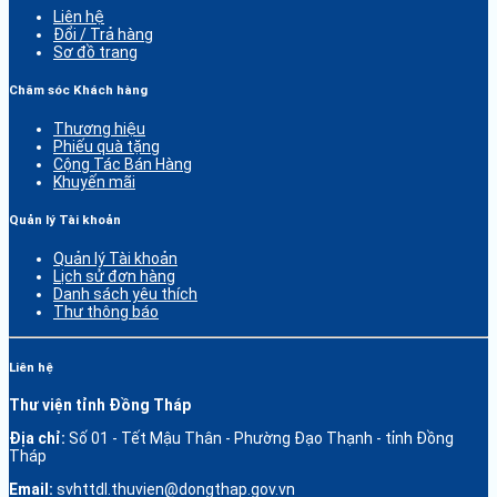
Liên hệ
Đổi / Trả hàng
Sơ đồ trang
Chăm sóc Khách hàng
Thương hiệu
Phiếu quà tặng
Cộng Tác Bán Hàng
Khuyến mãi
Quản lý Tài khoản
Quản lý Tài khoản
Lịch sử đơn hàng
Danh sách yêu thích
Thư thông báo
Liên hệ
Thư viện tỉnh Đồng Tháp
Địa chỉ:
Số 01 - Tết Mậu Thân - Phường Đạo Thạnh - tỉnh Đồng
Tháp
Email:
svhttdl.thuvien@dongthap.gov.vn