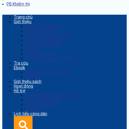
PB Khiếm thị
Trang chủ
Giới thiệu
Chức năng - Nhiệm vụ
Cơ cấu tổ chức
Điều khoản và Điều kiện
Thành tích đạt được
Lịch sử hình thành
Dịch vụ
Nội quy thư viện
Hệ thống thư viện xã, PĐCS
Tra cứu
Ebook
NXB Tổng hợp TP. HCM
NXB Trẻ
Giới thiệu sách
Hoạt động
Hỗ trợ
Hướng dẫn sử dụng thư viện
Hướng dẫn tra cứu
Thủ tục làm thẻ
Liên hệ
Lịch tiếp công dân